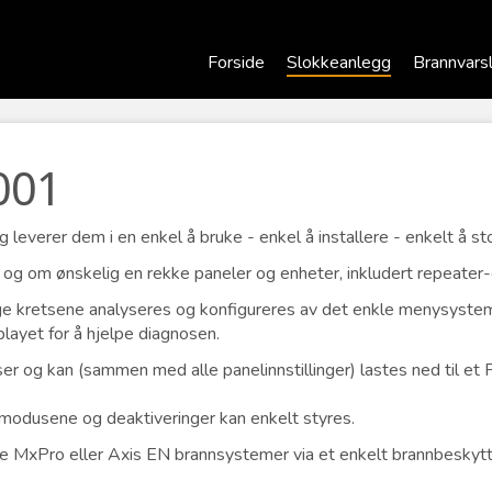
Forside
Slokkeanlegg
Brannvars
001
 leverer dem i en enkel å bruke - enkel å installere - enkelt å st
og om ønskelig en rekke paneler og enheter, inkludert repeater
iktige kretsene analyseres og konfigureres av det enkle menysyst
playet for å hjelpe diagnosen.
r og kan (sammen med alle panelinnstillinger) lastes ned til et PC
tmodusene og deaktiveringer kan enkelt styres.
e MxPro eller Axis EN brannsystemer via et enkelt brannbeskytte