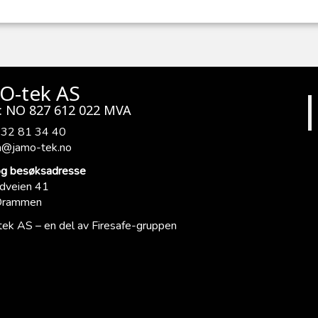
O-tek AS
: NO 827 612 022 MVA
 32 81 34 40
a@jamo-tek.no
og besøksadresse
dveien 41
Drammen
ek AS – en del av
Firesafe
-gruppen