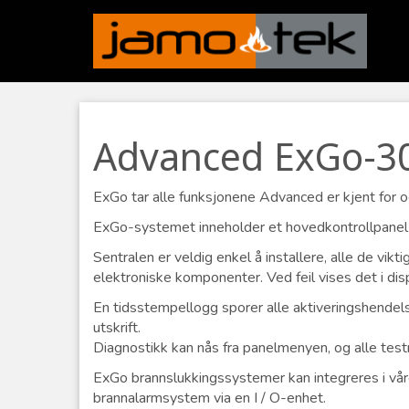
Advanced ExGo-3
ExGo tar alle funksjonene Advanced er kjent for og
ExGo-systemet inneholder et hovedkontrollpanel 
Sentralen er veldig enkel å installere, alle de v
elektroniske komponenter. Ved feil vises det i dis
En tidsstempellogg sporer alle aktiveringshendelse
utskrift.
Diagnostikk kan nås fra panelmenyen, og alle tes
ExGo brannslukkingssystemer kan integreres i vår
brannalarmsystem via en I / O-enhet.