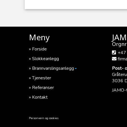
Meny
JAM
Orgnr
Forside
+47
Slokkeanlegg
firm
Brannvarslingsanlegg
Post- 
Gråteru
Tjenester
3036 
Referanser
JAMO-t
Kontakt
Personvern og cookies