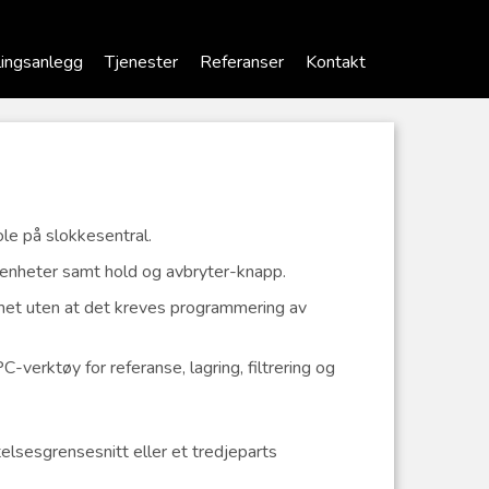
lingsanlegg
Tjenester
Referanser
Kontakt
ole på slokkesentral.
-enheter samt hold og avbryter-knapp.
emet uten at det kreves programmering av
-verktøy for referanse, lagring, filtrering og
lsesgrensesnitt eller et tredjeparts