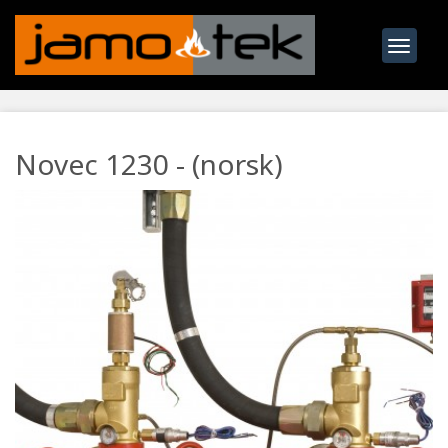
Toggle
navigat
Novec 1230 - (norsk)