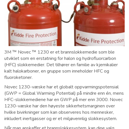
3M ™ Novec ™ 1230 er et brannslokkemedie som ble
utviklet som en erstatning for halon og hydrofluorcarbon
(HFC) slokkemedier. Det tilhører en familie av kjemikalier
kalt halokarboner, en gruppe som inneholder HFC og
fluoroketoner.
Novec 1230-væske har et globalt oppvarmingspotensial
(GWP = Global Warming Potential) på mindre enn én, mens
HFC-slokkemediene har en GWP på mer enn 3000. Novec
1230-væske har den høyeste sikkerhetsmarginen over
hvilke bivirkninger som kan observeres hos mennesker,
inkludert inertgasser og er et miljøvennlig slokkesystem.
Når man anskaffer et brannslokkesystem, kan dine valg