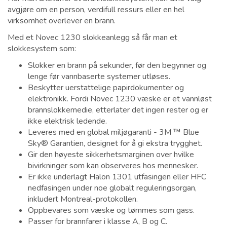
avgjøre om en person, verdifull ressurs eller en hel
virksomhet overlever en brann.
Med et Novec 1230 slokkeanlegg så får man et
slokkesystem som:
Slokker en brann på sekunder, før den begynner og
lenge før vannbaserte systemer utløses.
Beskytter uerstattelige papirdokumenter og
elektronikk. Fordi Novec 1230 væske er et vannløst
brannslokkemedie, etterlater det ingen rester og er
ikke elektrisk ledende.
Leveres med en global miljøgaranti - 3M ™ Blue
Sky® Garantien, designet for å gi ekstra trygghet.
Gir den høyeste sikkerhetsmarginen over hvilke
bivirkninger som kan observeres hos mennesker.
Er ikke underlagt Halon 1301 utfasingen eller HFC
nedfasingen under noe globalt reguleringsorgan,
inkludert Montreal-protokollen.
Oppbevares som væske og tømmes som gass.
Passer for brannfarer i klasse A, B og C.